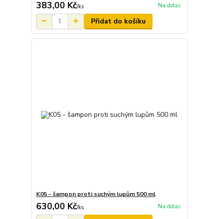
383,00 Kč
Na dotaz
/
ks
Přidat do košíku
K05 - šampon proti suchým lupům 500 ml
630,00 Kč
Na dotaz
/
ks