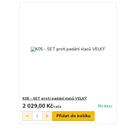
K05 - SET proti padání vlasů VELKÝ
2 029,00 Kč
Na dotaz
/
sada
Přidat do košíku