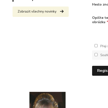
Heslo zn
Zobrazit všechny novinky
Opište te
obrázku
Přeji
Souh
Regis