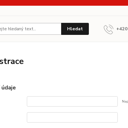
Hledat
+420
strace
 údaje
Nap