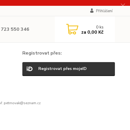
Přihlášení
0
ks
 723 550 346
za
0,00 Kč
Registrovat přes:
Registrovat přes mojeID
ř. petrnovak@seznam.cz