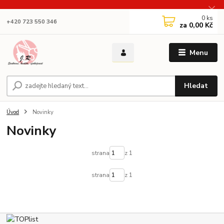
0
ks
+420 723 550 346
za
0,00 Kč
Menu
Hledat
Úvod
Novinky
Novinky
strana
z 1
strana
z 1